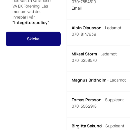
hos Västra Kållandsö
070-7854510
VA EK Förening. Läs
Email
mer om vad det
innebär i vår
"Integritetspolicy"
.
Albin Olausson
- Ledamot
070-8147639
Mikael Storm
- Ledamot
070-3258570
Magnus Bridholm
- Ledamot
Tomas Persson
- Suppleant
070-5562918
Birgitta Sekund
- Suppleant