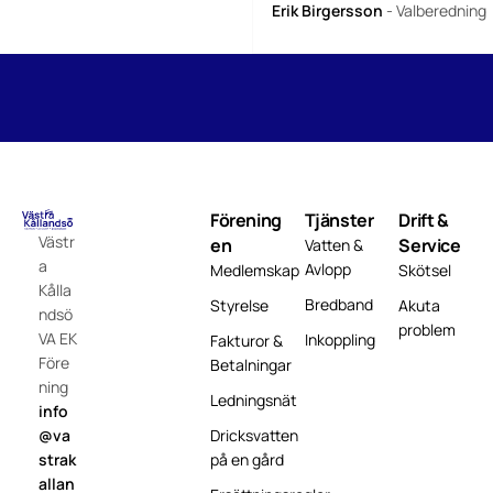
Erik Birgersson
- Valberedning
Förening
Tjänster
Drift &
Västr
en
Service
Vatten &
a
Avlopp
Medlemskap
Skötsel
Kålla
Bredband
Styrelse
Akuta
ndsö
problem
VA EK
Inkoppling
Fakturor &
Före
Betalningar
ning
Ledningsnät
info
Dricksvatten
@va
på en gård
strak
allan