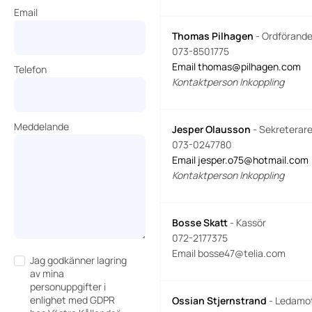
Email
Thomas Pilhagen
- Ordförand
073-8501775
Email t
homas@pilhagen.com
Telefon
Kontaktperson Inkoppling
Meddelande
Jesper Olausson
- Sekreterar
073-0247780
Email jesper.o75@hotmail.com
Kontaktperson Inkoppling
Bosse Skatt
- Kassör
072-2177375
Email bosse47@telia.com
Jag godkänner lagring
av mina
personuppgifter i
enlighet med GDPR
Ossian Stjernstrand
- Ledamo