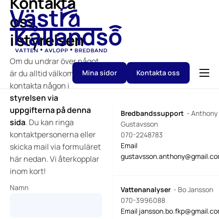
Kontakta
oss
i styrelsen
Om du undrar över något
är du alltid välkommen att
Mina sidor
Kontakta oss
kontakta någon i
Föreningen
styrelsen via
Tjänster
uppgifterna på denna
Bredbandssupport
- Anthony
sida
. Du kan ringa
Gustavsson
Drift & Service
kontaktpersonerna eller
070-2248783
Email
skicka mail via formuläret
Styrelse & Kontakter
gustavsson.anthony@gmail.c
här nedan. Vi återkopplar
inom kort!
Namn
Vattenanalyser
- Bo Jansson
070-3996088
Email jansson.bo.fkp@gmail.c